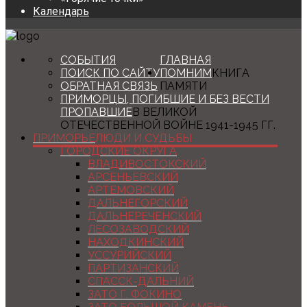
Календарь
СОБЫТИЯ
ГЛАВНАЯ
ПОИСК ПО САЙТУ
ПОМНИМ
КНИГА
ОБРАТНАЯ СВЯЗЬ
ПАМЯТИ
ПРИМОРЦЫ, ПОГИБШИЕ И БЕЗ ВЕСТИ
ПРОПАВШИЕ
В ВЕЛИКОЙ
ОТЕЧЕСТВЕННОЙ ВОЙНЕ 1941-1945 ГГ.
ПРИМОРЬЕ
ЛЮДИ И СУДЬБЫ
ГОРОДСКИЕ ОКРУГА
ВЛАДИВОСТОКСКИЙ
АРСЕНЬЕВСКИЙ
АРТЕМОВСКИЙ
ДАЛЬНЕГОРСКИЙ
ДАЛЬНЕРЕЧЕНСКИЙ
ЛЕСОЗАВОДСКИЙ
НАХОДКИНСКИЙ
УССУРИЙСКИЙ
ПАРТИЗАНСКИЙ
СПАССК-ДАЛЬНИЙ
ЗАТО Г. ФОКИНО