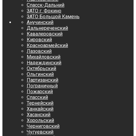
Спасск-Дальний
ЗАТО г. Фокино
ЗАТО Большой Камень
Анучинский
Дальнереченский
Кавалеровский
Кировский
Красноармейский
Лазовский
Михайловский
Надеждинский
Октябрьский
Ольгинский
Партизанский
Пограничный
Пожарский
Спасский
Тернейский
Ханкайский
Хасанский
Хорольский
Черниговский
Чугуевский