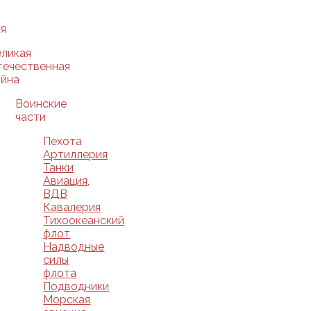
я
еликая
течественная
ойна
Воинские
части
Пехота
Артиллерия
Танки
Авиация,
ВДВ
Кавалерия
Тихоокеанский
флот
Надводные
силы
флота
Подводники
Морская