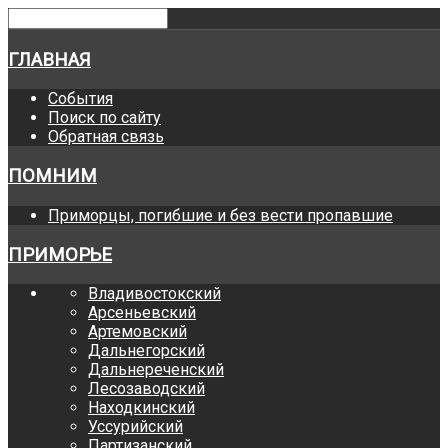
ГЛАВНАЯ
События
Поиск по сайту
Обратная связь
ПОМНИМ
Приморцы, погибшие и без вести пропавшие
ПРИМОРЬЕ
Владивостокский
Арсеньевский
Артемовский
Дальнегорский
Дальнереченский
Лесозаводский
Находкинский
Уссурийский
Партизанский