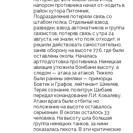
напором противника начал от-ходить в
район хутора Питомник.
Подразделения потеряли связь со
штабом полка. Отдельный взвод
разведки, взвод автоматчиков и группа
связистов, потеряв связь с утра 24
августа, не знали, что полк отходит, и
решили действовать самостоятельно,
заняв оборону на высоте 77,6, где были
оставлены окопы. Началась
артподготовка противника. Немецкая
авиация утюжила бомбами высоту, а
следом — атака за атакой. Тяжело
были ранены земляки — приморцы
Бовтик и Графов, лейтенант Шмелев.
Теряя сознание, политрук Шибаев
передал командование Л.И. Ковалеву.
Атаки врага были отбиты, но
положение на высоте оставалось
серьезным. В окопах осталось 33
человека. На высоту шла большая
группа немецких танков, за ними
показалась пехота. В эти критические