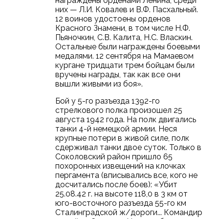
награждены орденами Ленина, среди
них — Л.И. Ковалев и В.Ф. Пасхальный.
12 воинов удостоены орденов
Красного Знамени, в том числе Н.Ф.
Пьяночкин, С.В. Калита, Н.С. Власкин.
Остальные были награждены боевыми
медалями. 12 сентября на Мамаевом
кургане тридцати трем бойцам были
вручены награды, так как все они
вышли живыми из боя».
Бой у 5-го разъезда 1392-го
стрелкового полка произошел 25
августа 1942 года. На полк двигались
танки 4-й немецкой армии. Неся
крупные потери в живой силе, полк
сдерживал танки двое суток. Только в
Соколовский район пришло 65
похоронных извещений на клочках
пергамента (вписывались все, кого не
досчитались после боев): «Убит
25.08.42 г. на высоте 118,0 в 3 км от
юго-восточного разъезда 55-го км
Сталинградской ж/дороги... Командир