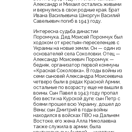
Александр и Михаил остались живыми
и вернулись в свои родные края. Брат
Ивана Васильевича Шморгун Василий
Савельевич погиб в 1943 году.
Интересна судьба династии
Поромчука. Дед Моисей Поромчук был
ходоком от крестьян-переселенцев с
Украины на новые земли. Он — один из
основателей села Соколовки. Отец —
Александр Моисеевич Поромчук —
бедняк, организатор первой коммуны
«Красная Соколовка». В годы войны из
семи сыновей Александра Моисеевича
четверо были в рядах Красной Армии,
остальные по возрасту еще не вышли в
воины. Сын Павел в 1943 году пропал
без вести на Курской дуге; сын Петр с
боями прошел всю Украину, дошел до
Вены; сын Дмитрий в годы войны
находился в войсках ПВО на Дальнем
Востоке, его жена Алла Николаевна
также служила в армии, была