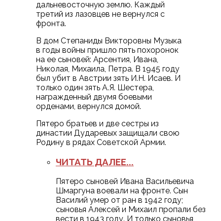
дальневосточную землю. Каждый
третий из лазовцев не вернулся с
фронта.
В дом Степаниды Викторовны Музыка
в годы войны пришло пять похоронок
на ее сыновей: Арсентия, Ивана,
Николая, Михаила, Петра. В 1945 году
был убит в Австрии зять И.Н. Исаев. И
только один зять А.Я. Шестера,
награжденный двумя боевыми
орденами, вернулся домой.
Пятеро братьев и две сестры из
династии Дударевых защищали свою
Родину в рядах Советской Армии.
ЧИТАТЬ ДАЛЕЕ...
Пятеро сыновей Ивана Васильевича
Шмаргуна воевали на фронте. Сын
Василий умер от ран в 1942 году;
сыновья Алексей и Михаил пропали без
вести в 1943 году. И только сыновья