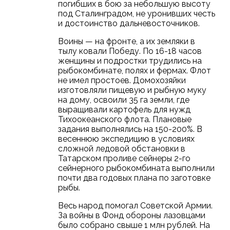
погибших в бою за небольшую высоту
под Сталинградом, не уронивших честь
и достоинство дальневосточников.
Воины — на фронте, а их земляки в
тылу ковали Победу. По 16-18 часов
женщины и подростки трудились на
рыбокомбинате, полях и фермах. Флот
не имел простоев. Домохозяйки
изготовляли пищевую и рыбную муку
на дому, освоили 35 га земли, где
выращивали картофель для нужд
Тихоокеанского флота. Плановые
задания выполнялись на 150-200%. В
весеннюю экспедицию в условиях
сложной ледовой обстановки в
Татарском проливе сейнеры 2-го
сейнерного рыбокомбината выполнили
почти два годовых плана по заготовке
рыбы.
Весь народ помогал Советской Армии.
За войны в Фонд обороны лазовцами
было собрано свыше 1 млн рублей. На