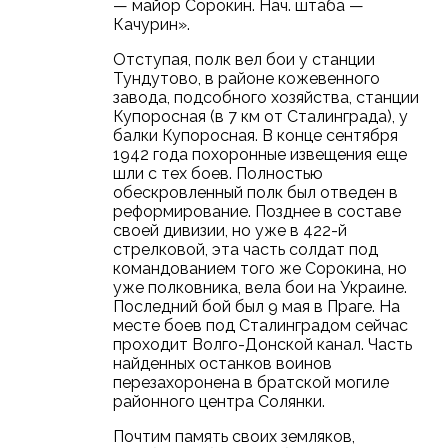
— майор Сорокин. Нач. штаба —
Качурин».
Отступая, полк вел бои у станции
Тундутово, в районе кожевенного
завода, подсобного хозяйства, станции
Купоросная (в 7 км от Сталинграда), у
балки Купоросная. В конце сентября
1942 года похоронные извещения еще
шли с тех боев. Полностью
обескровленный полк был отведен в
реформирование. Позднее в составе
своей дивизии, но уже в 422-й
стрелковой, эта часть солдат под
командованием того же Сорокина, но
уже полковника, вела бои на Украине.
Последний бой был 9 мая в Праге. На
месте боев под Сталинградом сейчас
проходит Волго-Донской канал. Часть
найденных останков воинов
перезахоронена в братской могиле
районного центра Солянки.
Почтим память своих земляков,