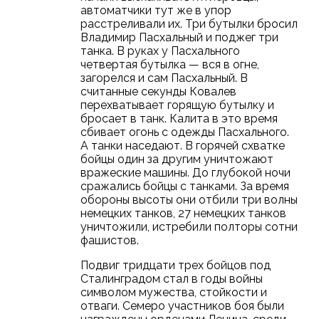
автоматчики тут же в упор
расстреливали их. Три бутылки бросил
Владимир Пасхальный и поджег три
танка. В руках у Пасхального
четвертая бутылка — вся в огне,
загорелся и сам Пасхальный. В
считанные секунды Ковалев
перехватывает горящую бутылку и
бросает в танк. Калита в это время
сбивает огонь с одежды Пасхального.
А танки наседают. В горячей схватке
бойцы один за другим уничтожают
вражеские машины. До глубокой ночи
сражались бойцы с танками. За время
обороны высоты они отбили три волны
немецких танков, 27 немецких танков
уничтожили, истребили полторы сотни
фашистов.
Подвиг тридцати трех бойцов под
Сталинградом стал в годы войны
символом мужества, стойкости и
отваги. Семеро участников боя были