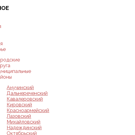
НОЕ
Ю
я
я
рье
ородские
руга
униципальные
айоны
Анучинский
Дальнереченский
Кавалеровский
Кировский
Красноармейский
Лазовский
Михайловский
Надеждинский
Октябрьский