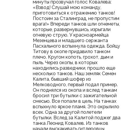
минуты прозвучал голос Ковалева:
«Взвод! Слушай мою команду,
приготовиться к отражению танков!
Постоим за Сталинград, не пропустим
врага!» Впереди танков шли огнеметы,
которые, развернувшись, изрыгали
огневую струю. У красноармейца
Мезенцева и младшего сержанта
Пасхального вспыхнула одежда. Бойцу
Титову в окопе придавило танком
плечо. Кругом копоть, грохот, дым и
пыль. Через окопы, в которых
находились разведчики, прошло еще
несколько танков. Наш земляк Семен
Калита, бывший шофер из
Мелководного, первый подал пример.
Он поднялся из окопа и вслед танкам
бросил три бутылки с зажигательной
смесью. Все попали в цель. На танках
вспыхнуло яркое пламя. Это окрылило
всех. Одна за другой полетели
бутылки. Вслед за Калитой поджег два
танка Леонид Ковалев. Из танков
начали выскакивать гитлеровцы,