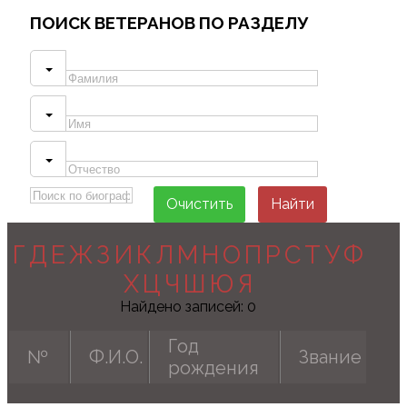
ПОИСК
ВЕТЕРАНОВ ПО РАЗДЕЛУ
Очистить
Найти
Г
Д
Е
Ж
З
И
К
Л
М
Н
О
П
Р
С
Т
У
Ф
Х
Ц
Ч
Ш
Ю
Я
Найдено записей:
0
Год
№
Ф.И.О.
Звание
рождения