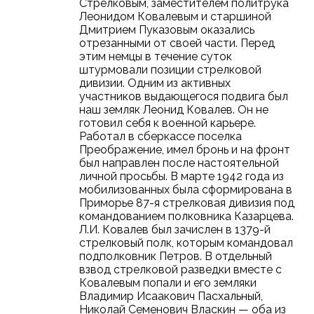
Стрелковым, заместителем политрука
Леонидом Ковалевым и старшиной
Дмитрием Пуказовым оказались
отрезанными от своей части. Перед
этим немцы в течение суток
штурмовали позиции стрелковой
дивизии. Одним из активных
участников выдающегося подвига был
наш земляк Леонид Ковалев. Он не
готовил себя к военной карьере.
Работал в сберкассе поселка
Преображение, имел бронь и на фронт
был направлен после настоятельной
личной просьбы. В марте 1942 года из
мобилизованных была сформирована в
Приморье 87-я стрелковая дивизия под
командованием полковника Казарцева.
Л.И. Ковалев был зачислен в 1379-й
стрелковый полк, которым командовал
подполковник Петров. В отдельный
взвод стрелковой разведки вместе с
Ковалевым попали и его земляки
Владимир Исаакович Пасхальный,
Николай Семенович Власкин — оба из