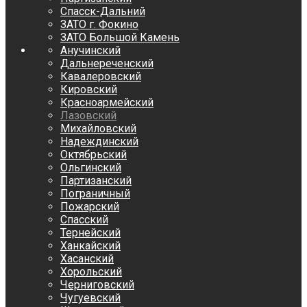
Спасск-Дальний
ЗАТО г. Фокино
ЗАТО Большой Камень
Анучинский
Дальнереченский
Кавалеровский
Кировский
Красноармейский
Лазовский
Михайловский
Надеждинский
Октябрьский
Ольгинский
Партизанский
Пограничный
Пожарский
Спасский
Тернейский
Ханкайский
Хасанский
Хорольский
Черниговский
Чугуевский