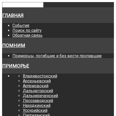
ГЛАВНАЯ
События
Поиск по сайту
Обратная связь
ПОМНИМ
Приморцы, погибшие и без вести пропавшие
ПРИМОРЬЕ
Владивостокский
Арсеньевский
Артемовский
Дальнегорский
Дальнереченский
Лесозаводский
Находкинский
Уссурийский
Партизанский