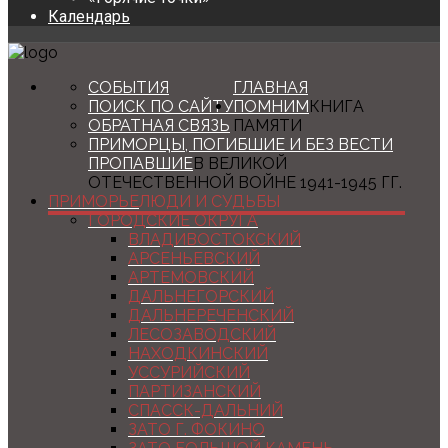
Календарь
СОБЫТИЯ
ГЛАВНАЯ
ПОИСК ПО САЙТУ
ПОМНИМ
КНИГА
ОБРАТНАЯ СВЯЗЬ
ПАМЯТИ
ПРИМОРЦЫ, ПОГИБШИЕ И БЕЗ ВЕСТИ
ПРОПАВШИЕ
В ВЕЛИКОЙ
ОТЕЧЕСТВЕННОЙ ВОЙНЕ 1941-1945 ГГ.
ПРИМОРЬЕ
ЛЮДИ И СУДЬБЫ
ГОРОДСКИЕ ОКРУГА
ВЛАДИВОСТОКСКИЙ
АРСЕНЬЕВСКИЙ
АРТЕМОВСКИЙ
ДАЛЬНЕГОРСКИЙ
ДАЛЬНЕРЕЧЕНСКИЙ
ЛЕСОЗАВОДСКИЙ
НАХОДКИНСКИЙ
УССУРИЙСКИЙ
ПАРТИЗАНСКИЙ
СПАССК-ДАЛЬНИЙ
ЗАТО Г. ФОКИНО