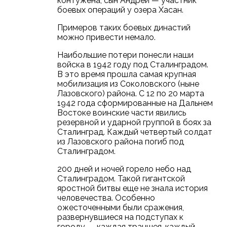
контужена; сын Андрей — участник
боевых операций у озера Хасан.
Примеров таких боевых династий
можно привести немало.
Наибольшие потери понесли наши
войска в 1942 году под Сталинградом.
В это время прошла самая крупная
мобилизация из Соколовского (ныне
Лазовского) района. С 12 по 20 марта
1942 года сформированные на Дальнем
Востоке воинские части явились
резервной и ударной группой в боях за
Сталинград. Каждый четвертый солдат
из Лазовского района погиб под
Сталинградом.
200 дней и ночей горело небо над
Сталинградом. Такой гигантской
яростной битвы еще не знала история
человечества. Особенно
ожесточенными были сражения,
развернувшиеся на подступах к
городу — каждая траншея, каждый