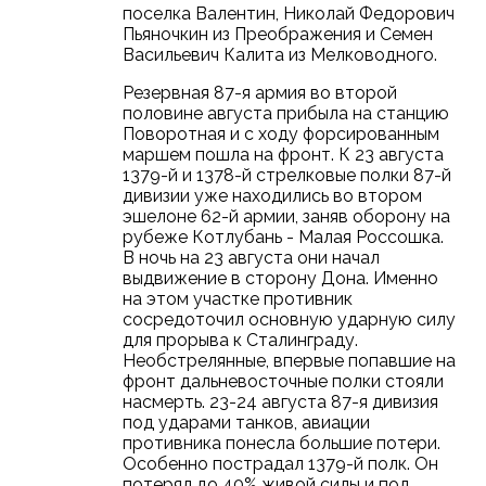
поселка Валентин, Николай Федорович
Пьяночкин из Преображения и Семен
Васильевич Калита из Мелководного.
Резервная 87-я армия во второй
половине августа прибыла на станцию
Поворотная и с ходу форсированным
маршем пошла на фронт. К 23 августа
1379-й и 1378-й стрелковые полки 87-й
дивизии уже находились во втором
эшелоне 62-й армии, заняв оборону на
рубеже Котлубань - Малая Россошка.
В ночь на 23 августа они начал
выдвижение в сторону Дона. Именно
на этом участке противник
сосредоточил основную ударную силу
для прорыва к Сталинграду.
Необстрелянные, впервые попавшие на
фронт дальневосточные полки стояли
насмерть. 23-24 августа 87-я дивизия
под ударами танков, авиации
противника понесла большие потери.
Особенно пострадал 1379-й полк. Он
потерял до 40% живой силы и под