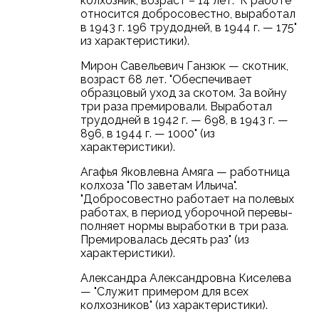
колхозник, возраст – 14 лет. "К работе
относится добросовестно, выработал
в 1943 г. 196 трудодней, в 1944 г. — 175"
из характеристики).
Мирон Савельевич Ганзюк — скотник,
возраст 68 лет. "Обеспечивает
образцовый уход за скотом. За войну
три раза премировали. Выработал
трудодней в 1942 г. — 698, в 1943 г. —
896, в 1944 г. — 1000" (из
характеристики).
Агафья Яковлевна Амяга — работница
колхоза "По заветам Ильича".
"Добросовестно работает на полевых
работах, в период уборочной перевы-
полняет нормы выработки в три раза.
Премировалась десять раз" (из
характеристики).
Александра Александровна Киселева
— "Служит примером для всех
колхозников" (из характеристики).