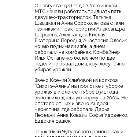
С 1 августа 1941 года в Улахинской
МТС начали работать тридцать пять
девушек-трактористок. Татьяна
Швыдкая и Анна Сороколетова стали
техниками. Трактористки Александра
Шершень, Александра Кислая,
Екатерина Передня, Анастасия Олесик
ночью поднимали зябь, а днем
работали на комбайнах. Комбайнер
Илья Остапенко более чем по две
недели не бывал дома, круглосуточно
убирая урожай.
Звено Ксении Хлыбовой из колхоза
"Сихотэ-Алинь" на прополке и уборке
урожая в июле-сентябре 1941 года
выполнило дневную норму на 200%. Не
отстало от них и звено Андрея
Чернятина, где работали Дарья
Передня, Анна Коваль, Софья Удовенко,
Евдокия Бадюк.
Труженики Чугуевского района, как и