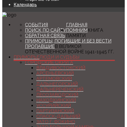
Календарь
СОБЫТИЯ
ГЛАВНАЯ
ПОИСК ПО САЙТУ
ПОМНИМ
КНИГА
ОБРАТНАЯ СВЯЗЬ
ПАМЯТИ
ПРИМОРЦЫ, ПОГИБШИЕ И БЕЗ ВЕСТИ
ПРОПАВШИЕ
В ВЕЛИКОЙ
ОТЕЧЕСТВЕННОЙ ВОЙНЕ 1941-1945 ГГ.
ПРИМОРЬЕ
ЛЮДИ И СУДЬБЫ
ГОРОДСКИЕ ОКРУГА
ВЛАДИВОСТОКСКИЙ
АРСЕНЬЕВСКИЙ
АРТЕМОВСКИЙ
ДАЛЬНЕГОРСКИЙ
ДАЛЬНЕРЕЧЕНСКИЙ
ЛЕСОЗАВОДСКИЙ
НАХОДКИНСКИЙ
УССУРИЙСКИЙ
ПАРТИЗАНСКИЙ
СПАССК-ДАЛЬНИЙ
ЗАТО Г. ФОКИНО