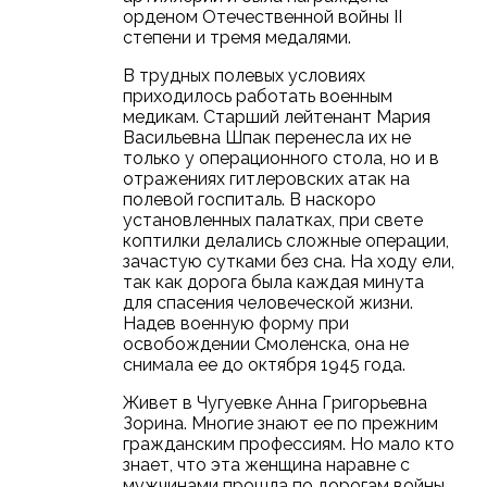
орденом Отечественной войны II
степени и тремя медалями.
В трудных полевых условиях
приходилось работать военным
медикам. Старший лейтенант Мария
Васильевна Шпак перенесла их не
только у операционного стола, но и в
отражениях гитлеровских атак на
полевой госпиталь. В наскоро
установленных палатках, при свете
коптилки делались сложные операции,
зачастую сутками без сна. На ходу ели,
так как дорога была каждая минута
для спасения человеческой жизни.
Надев военную форму при
освобождении Смоленска, она не
снимала ее до октября 1945 года.
Живет в Чугуевке Анна Григорьевна
Зорина. Многие знают ее по прежним
гражданским профессиям. Но мало кто
знает, что эта женщина наравне с
мужчинами прошла по дорогам войны.