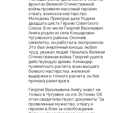
фронтах Великой Отечественной
войны проявили массовый героизм,
отвагу, воинское мастерство.
Молодежь Приморья дала Родине
двадцать шесть Героев Советского
Союза. В их числе Георгий Васильевич
Амяга родом из села Кокшаровки
Чугуевского района. Окончив
семилетку, он работал в леспромхозе.
Это был энергичный юноша, любил
труд, уважал людей. Началась Великая
Отечественная война. Георгий ушел в
действующую армию. Командир
пулеметного расчета, воин высшего
боевого мастерства, железной
выдержки и точного расчета, он без
промаха разил врага.
Георгия Васильевича Амягу знают не
только в Чугуевке, но и в Эстонии. Об
этом свидетельствуют документы: "За
проявленные мужество, отвагу и
героизм в боях за освобождение