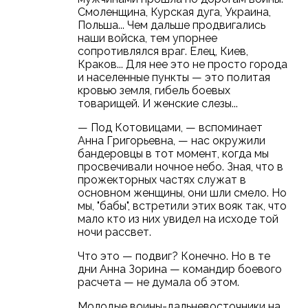
Смоленщина, Курская дуга, Украина,
Польша... Чем дальше продвигались
наши войска, тем упорнее
сопротивлялся враг. Елец, Киев,
Краков... Для нее это не просто города
и населенные пункты — это политая
кровью земля, гибель боевых
товарищей. И женские слезы...
— Под Котовицами, — вспоминает
Анна Григорьевна, — нас окружили
бандеровцы в тот момент, когда мы
просвечивали ночное небо. Зная, что в
прожекторных частях служат в
основном женщины, они шли смело. Но
мы, "бабы", встретили этих вояк так, что
мало кто из них увидел на исходе той
ночи рассвет.
Что это — подвиг? Конечно. Но в те
дни Анна Зорина — командир боевого
расчета — не думала об этом.
Молодые воины-дальневосточники на