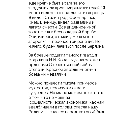
еще крепче бьет врага за его
злодеяния, за кровь мирных жителей. "Я
много видел, что наделали гитлеровцы.
Я видел Сталинград, Орел, Брянск,
Киев, Винницу, видел развалины и
лагеря смерти. Все виденное мной
зовет меня к беспощадной борьбе.
Они, изверги, отняли у меня много
здоровья — перенес три ранения. Но
ничего, будем лечиться после Берлина.
За боевые подвиги танкист гвардии
старшина Н.И. Ковальчук награжден
орденами Отечественной войны II
степени, Красной Звезды, многими
боевыми медалями.
Можно привести тысячи примеров
мужества, героизма и отваги
чугуевцев. Но мы не можем не сказать
о том, что не мощная
"социалистическая экономика", как нам
вдалбливали в головы, спасла нашу
Родину, — спас ее народ, который был