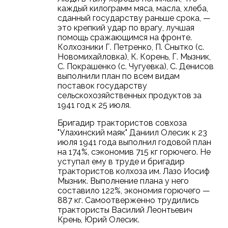
каждый килограмм мяса, масла, хлеба,
сданный государству раньше срока, —
это крепкий удар по врагу, лучшая
помощь сражающимся на фронте.
Колхозники Г. Петренко, П. Снытко (с.
Новомихайловка), К. Корень, Г. Мызник,
С. Покрашенко (с. Чугуевка), С. Денисов
выполнили план по всем видам
поставок государству
сельскохозяйственных продуктов за
1941 год к 25 июля.
Бригадир трактористов совхоза
"Улахинский маяк" Даниил Олесик к 23
июля 1941 года выполнил годовой план
на 174%, сэкономив 715 кг горючего. Не
уступал ему в труде и бригадир
трактористов колхоза им. Лазо Иосиф
Мызник. Выполнение плана у него
составило 122%, экономия горючего —
887 кг. Самоотверженно трудились
трактористы Василий Леонтьевич
Крень, Юрий Олесик.