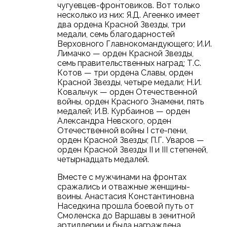
чугуевцев-фронтовиков. Вот только
несколько из них: Я.Д. Агеенко имеет
два ордена Красной Звезды, три
медали, семь благодарностей
Верховного Главнокомандующего; И.И.
Лимачко — орден Красной Звезды,
семь правительственных наград; Т.С.
Котов — три ордена Славы, орден
Красной Звезды, четыре медали; Н.И.
Ковальчук — орден Отечественной
войны, орден Красного Знамени, пять
медалей; И.В. Курбаинов — орден
Александра Невского, орден
Отечественной войны I сте-пени,
орден Красной Звезды; П.Г. Уваров —
орден Красной Звезды II и III степеней,
четырнадцать медалей.
Вместе с мужчинами на фронтах
сражались и отважные женщины-
воины. Анастасия Константиновна
Наседкина прошла боевой путь от
Смоленска до Варшавы в зенитной
артиллерии и была награждена