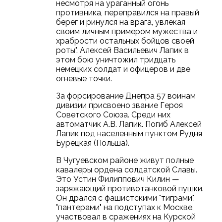
несмотря на ураганный огонь
противника, переправился на правый
берег и ринулся на врага, увлекая
своим личным примером мужества и
храбрости остальных бойцов своей
роты". Алексей Васильевич Лапик в
этом бою уничтожил тридцать
немецких солдат и офицеров и две
огневые точки.
За форсирование Днепра 57 воинам
дивизии присвоено звание Героя
Советского Союза. Среди них
автоматчик А.В. Лапик. Погиб Алексей
Лапик под населенным пунктом Рудня
Бурецкая (Польша).
В Чугуевском районе живут полные
кавалеры ордена солдатской Славы.
Это Устин Филиппович Килин —
заряжающий противотанковой пушки.
Он дрался с фашистскими "тиграми",
"пантерами" на подступах к Москве,
участвовал в сражениях на Курской