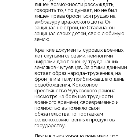
лишен возможности рассуждать,
говорить то, что думает, но не был
лишен права броситься грудью на
амбразуру вражеского дота. Он
защищал не строй, не Сталина, он
защищал своих детей, свою любимую
землю.
Краткие документы суровых военных
лет скупыми словами, немногими
цифрами дают оценку труда наших
земляков-чугуевцев. За этими данными
встает образ народа-труженика, на
фронте и в тылу приближавшего день
освобождения. Колхозное
крестьянство Чугуевского района,
несмотря на большие трудности
военного времени, своевременно и
полностью выполняло свои
обязательства по поставкам
сельскохозяйственных продуктов
государству.
Люди в тылу хорошо понимали, что