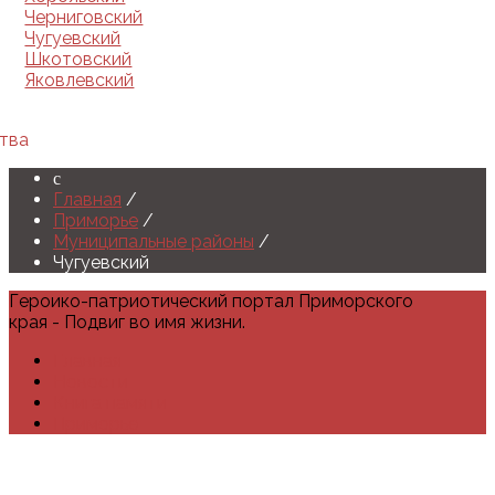
Черниговский
Чугуевский
Шкотовский
Яковлевский
тва
Главная
/
Приморье
/
Муниципальные районы
/
Чугуевский
Героико-патриотический портал Приморского
края - Подвиг во имя жизни.
Главная
Новости
Книга памяти
Приморье