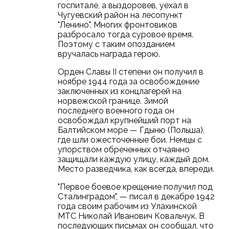
госпитале, а выздоровев, уехал в
Чугуевский район на лесопункт
"Ленино". Многих фронтовиков
разбросало тогда суровое время.
Поэтому с таким опозданием
вручалась награда герою.
Орден Славы II степени он получил в
ноябре 1944 года за освобождение
заключенных из концлагерей на
норвежской границе. Зимой
последнего военного года он
освобождал крупнейший порт на
Балтийском море — Гдыню (Польша),
где шли ожесточенные бои. Немцы с
упорством обреченных отчаянно
защищали каждую улицу, каждый дом.
Место разведчика, как всегда, впереди.
"Первое боевое крещение получил под
Сталинградом", — писал в декабре 1942
года своим рабочим из Улахинской
МТС Николай Иванович Ковальчук. В
последующих письмах он сообщал, что