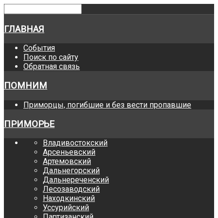
ГЛАВНАЯ
События
Поиск по сайту
Обратная связь
ПОМНИМ
Приморцы, погибшие и без вести пропавшие
ПРИМОРЬЕ
Владивостокский
Арсеньевский
Артемовский
Дальнегорский
Дальнереченский
Лесозаводский
Находкинский
Уссурийский
Партизанский