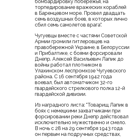
бомбардировку побережья, на
торпедирование вражеских кораблей
в Баренцевом море. Провел двадцать
семь воздушных боев, в которых лично
сбил семь самолетов врага".
Чугуевцы вместе с частями Советской
Армии громили гитлеровцев на
правобережной Украине, в Белоруссии
и Прибалтике, с боями форсировали
Днепр. Алексей Васильевич Лапик до
войны работал плотником в
Улахинском леспромхозе Чугуевского
района. С 16 сентября 1942 года
воевал, был автоматчиком 32-го
гвардейского стрелкового полка 12-й
гвардейской дивизии.
Из наградного листа: "Товарищ Лапик в
боях с немецкими захватчиками при
форсировании реки Днепр действовал
исключительно мужественно и смело.
В ночь с 28 на 29 сентября 1943 года
он первым на подручных средствах,