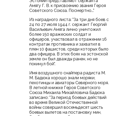
Эстонии представляют сержанта
Амягу Г. В. к присвоению звания Героя
Советского Союза. Посмертно..."
Из наградного листа: "За три дня боев с
24 по 27 июля 1944 г. сержант Георгий
Васильевич Амяга лично уничтожил
более 150 вражеских солдат и
офицеров, участвовал в отражении 16
контратак противника и захватил в
плен 10 фашистов, среди которых было
два офицера. В этих боях на эстонской
земле он был дважды ранен, но не
покинул бой".
Имя воздушного снайпера радиста М.
М. Бадюка хорошо знали моряки,
пехотинцы и авиаторы Северного моря.
В летной книжке Героя Советского
Союза Михаила Михайловича Бадюка
записано: "За период боевых действий
во время Великой Отечественной
войны совершил восемьдесят шесть
боевых вылетов на постановку мин,