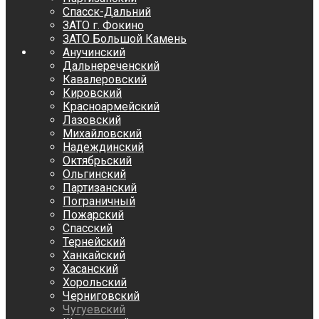
Спасск-Дальний
ЗАТО г. Фокино
ЗАТО Большой Камень
Анучинский
Дальнереченский
Кавалеровский
Кировский
Красноармейский
Лазовский
Михайловский
Надеждинский
Октябрьский
Ольгинский
Партизанский
Пограничный
Пожарский
Спасский
Тернейский
Ханкайский
Хасанский
Хорольский
Черниговский
Чугуевский