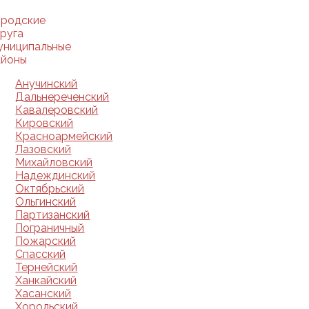
ородские
руга
униципальные
айоны
Анучинский
Дальнереченский
Кавалеровский
Кировский
Красноармейский
Лазовский
Михайловский
Надеждинский
Октябрьский
Ольгинский
Партизанский
Пограничный
Пожарский
Спасский
Тернейский
Ханкайский
Хасанский
Хорольский