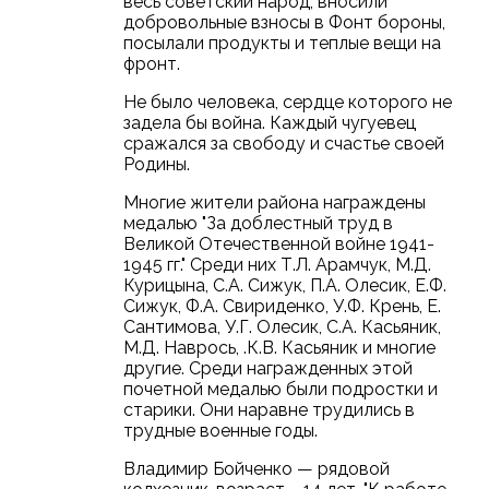
весь советский народ, вносили
добровольные взносы в Фонт бороны,
посылали продукты и теплые вещи на
фронт.
Не было человека, сердце которого не
задела бы война. Каждый чугуевец
сражался за свободу и счастье своей
Родины.
Многие жители района награждены
медалью "За доблестный труд в
Великой Отечественной войне 1941-
1945 гг." Среди них Т.Л. Арамчук, М.Д.
Курицына, С.А. Сижук, П.А. Олесик, Е.Ф.
Сижук, Ф.А. Свириденко, У.Ф. Крень, Е.
Сантимова, У.Г. Олесик, С.А. Касьяник,
М.Д. Наврось, .К.В. Касьяник и многие
другие. Среди награжденных этой
почетной медалью были подростки и
старики. Они наравне трудились в
трудные военные годы.
Владимир Бойченко — рядовой