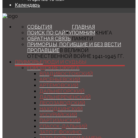
Календарь
СОБЫТИЯ
ГЛАВНАЯ
ПОИСК ПО САЙТУ
ПОМНИМ
КНИГА
ОБРАТНАЯ СВЯЗЬ
ПАМЯТИ
ПРИМОРЦЫ, ПОГИБШИЕ И БЕЗ ВЕСТИ
ПРОПАВШИЕ
В ВЕЛИКОЙ
ОТЕЧЕСТВЕННОЙ ВОЙНЕ 1941-1945 ГГ.
ПРИМОРЬЕ
ЛЮДИ И СУДЬБЫ
ГОРОДСКИЕ ОКРУГА
ВЛАДИВОСТОКСКИЙ
АРСЕНЬЕВСКИЙ
АРТЕМОВСКИЙ
ДАЛЬНЕГОРСКИЙ
ДАЛЬНЕРЕЧЕНСКИЙ
ЛЕСОЗАВОДСКИЙ
НАХОДКИНСКИЙ
УССУРИЙСКИЙ
ПАРТИЗАНСКИЙ
СПАССК-ДАЛЬНИЙ
ЗАТО Г. ФОКИНО