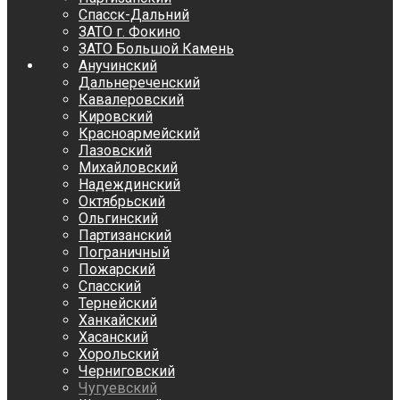
Спасск-Дальний
ЗАТО г. Фокино
ЗАТО Большой Камень
Анучинский
Дальнереченский
Кавалеровский
Кировский
Красноармейский
Лазовский
Михайловский
Надеждинский
Октябрьский
Ольгинский
Партизанский
Пограничный
Пожарский
Спасский
Тернейский
Ханкайский
Хасанский
Хорольский
Черниговский
Чугуевский