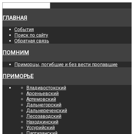
ГЛАВНАЯ
События
Поиск по сайту
Обратная связь
ПОМНИМ
Приморцы, погибшие и без вести пропавшие
ПРИМОРЬЕ
Владивостокский
Арсеньевский
Артемовский
Дальнегорский
Дальнереченский
Лесозаводский
Находкинский
Уссурийский
Партизанский