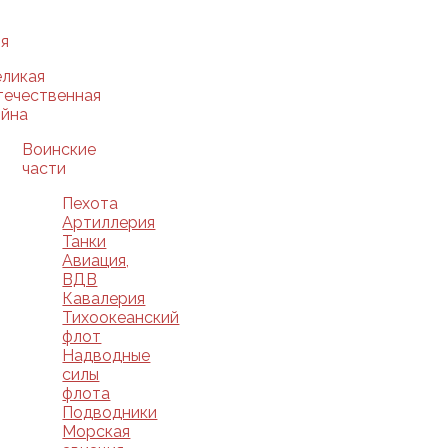
я
еликая
течественная
ойна
Воинские
части
Пехота
Артиллерия
Танки
Авиация,
ВДВ
Кавалерия
Тихоокеанский
флот
Надводные
силы
флота
Подводники
Морская