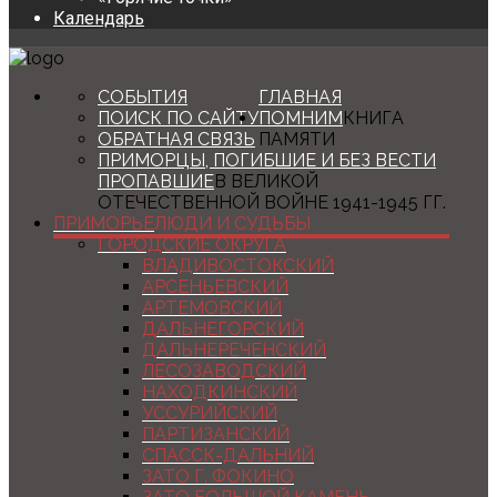
Календарь
СОБЫТИЯ
ГЛАВНАЯ
ПОИСК ПО САЙТУ
ПОМНИМ
КНИГА
ОБРАТНАЯ СВЯЗЬ
ПАМЯТИ
ПРИМОРЦЫ, ПОГИБШИЕ И БЕЗ ВЕСТИ
ПРОПАВШИЕ
В ВЕЛИКОЙ
ОТЕЧЕСТВЕННОЙ ВОЙНЕ 1941-1945 ГГ.
ПРИМОРЬЕ
ЛЮДИ И СУДЬБЫ
ГОРОДСКИЕ ОКРУГА
ВЛАДИВОСТОКСКИЙ
АРСЕНЬЕВСКИЙ
АРТЕМОВСКИЙ
ДАЛЬНЕГОРСКИЙ
ДАЛЬНЕРЕЧЕНСКИЙ
ЛЕСОЗАВОДСКИЙ
НАХОДКИНСКИЙ
УССУРИЙСКИЙ
ПАРТИЗАНСКИЙ
СПАССК-ДАЛЬНИЙ
ЗАТО Г. ФОКИНО