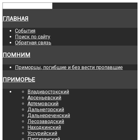
ГЛАВНАЯ
События
Поиск по сайту
Обратная связь
ПОМНИМ
Приморцы, погибшие и без вести пропавшие
ПРИМОРЬЕ
Владивостокский
Арсеньевский
Артемовский
Дальнегорский
Дальнереченский
Лесозаводский
Находкинский
Уссурийский
Партизанский