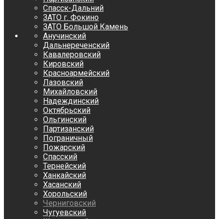
Спасск-Дальний
ЗАТО г. Фокино
ЗАТО Большой Камень
Анучинский
Дальнереченский
Кавалеровский
Кировский
Красноармейский
Лазовский
Михайловский
Надеждинский
Октябрьский
Ольгинский
Партизанский
Пограничный
Пожарский
Спасский
Тернейский
Ханкайский
Хасанский
Хорольский
Черниговский
Чугуевский