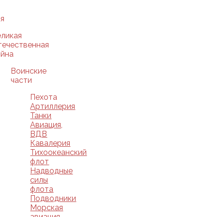
я
еликая
течественная
ойна
Воинские
части
Пехота
Артиллерия
Танки
Авиация,
ВДВ
Кавалерия
Тихоокеанский
флот
Надводные
силы
флота
Подводники
Морская
авиация