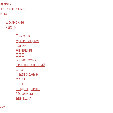
еликая
течественная
ойна
Воинские
части
Пехота
Артиллерия
Танки
Авиация,
ВДВ
Кавалерия
Тихоокеанский
флот
Надводные
силы
флота
Подводники
Морская
авиация
рье