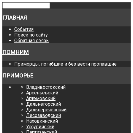
ГЛАВНАЯ
События
Поиск по сайту
Обратная связь
ПОМНИМ
Приморцы, погибшие и без вести пропавшие
ПРИМОРЬЕ
Владивостокский
Арсеньевский
Артемовский
Дальнегорский
Дальнереченский
Лесозаводский
Находкинский
Уссурийский
Партизанский