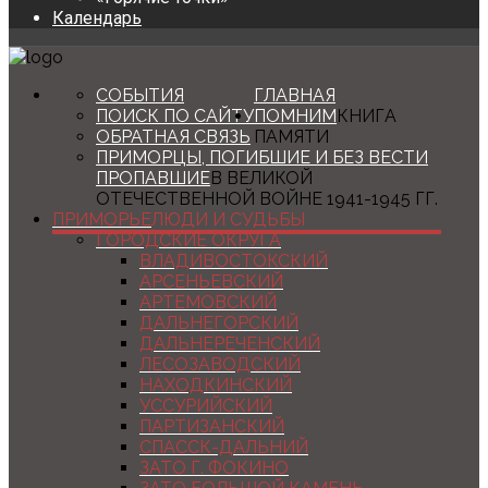
Календарь
СОБЫТИЯ
ГЛАВНАЯ
ПОИСК ПО САЙТУ
ПОМНИМ
КНИГА
ОБРАТНАЯ СВЯЗЬ
ПАМЯТИ
ПРИМОРЦЫ, ПОГИБШИЕ И БЕЗ ВЕСТИ
ПРОПАВШИЕ
В ВЕЛИКОЙ
ОТЕЧЕСТВЕННОЙ ВОЙНЕ 1941-1945 ГГ.
ПРИМОРЬЕ
ЛЮДИ И СУДЬБЫ
ГОРОДСКИЕ ОКРУГА
ВЛАДИВОСТОКСКИЙ
АРСЕНЬЕВСКИЙ
АРТЕМОВСКИЙ
ДАЛЬНЕГОРСКИЙ
ДАЛЬНЕРЕЧЕНСКИЙ
ЛЕСОЗАВОДСКИЙ
НАХОДКИНСКИЙ
УССУРИЙСКИЙ
ПАРТИЗАНСКИЙ
СПАССК-ДАЛЬНИЙ
ЗАТО Г. ФОКИНО