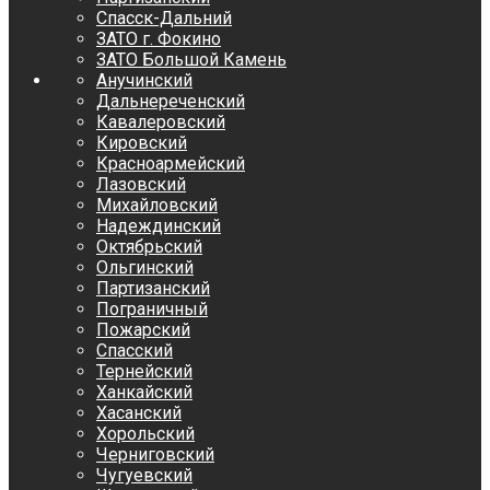
Спасск-Дальний
ЗАТО г. Фокино
ЗАТО Большой Камень
Анучинский
Дальнереченский
Кавалеровский
Кировский
Красноармейский
Лазовский
Михайловский
Надеждинский
Октябрьский
Ольгинский
Партизанский
Пограничный
Пожарский
Спасский
Тернейский
Ханкайский
Хасанский
Хорольский
Черниговский
Чугуевский