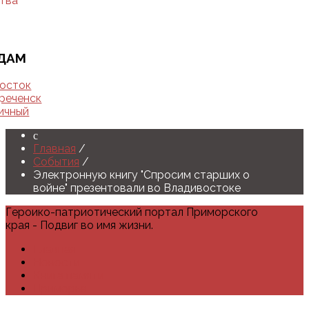
тва
ДАМ
осток
реченск
ичный
Главная
/
События
/
Электронную книгу "Спросим старших о
войне" презентовали во Владивостоке
Героико-патриотический портал Приморского
края - Подвиг во имя жизни.
Главная
Новости
Книга памяти
Приморье