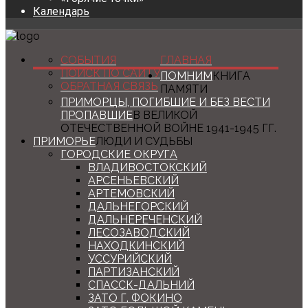
Календарь
СОБЫТИЯ
ГЛАВНАЯ
ПОИСК ПО САЙТУ
ПОМНИМ
КНИГА
ОБРАТНАЯ СВЯЗЬ
ПАМЯТИ
ПРИМОРЦЫ, ПОГИБШИЕ И БЕЗ ВЕСТИ
ПРОПАВШИЕ
В ВЕЛИКОЙ
ОТЕЧЕСТВЕННОЙ ВОЙНЕ 1941-1945 ГГ.
ПРИМОРЬЕ
ЛЮДИ И СУДЬБЫ
ГОРОДСКИЕ ОКРУГА
ВЛАДИВОСТОКСКИЙ
АРСЕНЬЕВСКИЙ
АРТЕМОВСКИЙ
ДАЛЬНЕГОРСКИЙ
ДАЛЬНЕРЕЧЕНСКИЙ
ЛЕСОЗАВОДСКИЙ
НАХОДКИНСКИЙ
УССУРИЙСКИЙ
ПАРТИЗАНСКИЙ
СПАССК-ДАЛЬНИЙ
ЗАТО Г. ФОКИНО