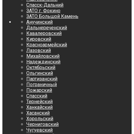
Спасск-Дальний
ЗАТО г. Фокино
ЗАТО Большой Камень
Анучинский
Дальнереченский
Кавалеровский
Кировский
Красноармейский
Лазовский
Михайловский
Надеждинский
Октябрьский
Ольгинский
Партизанский
Пограничный
Пожарский
Спасский
Тернейский
Ханкайский
Хасанский
Хорольский
Черниговский
Чугуевский