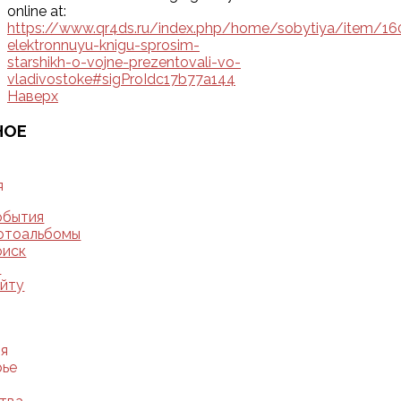
online at:
https://www.qr4ds.ru/index.php/home/sobytiya/item/16
elektronnuyu-knigu-sprosim-
starshikh-o-vojne-prezentovali-vo-
vladivostoke#sigProIdc17b77a144
Наверх
НОЕ
Ю
я
обытия
отоальбомы
оиск
о
айту
я
рье