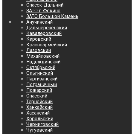
Спасск-Дальний
ЗАТО г. Фокино
ЗАТО Большой Камень
Анучинский
Дальнереченский
Кавалеровский
Кировский
Красноармейский
Лазовский
Михайловский
Надеждинский
Октябрьский
Ольгинский
Партизанский
Пограничный
Пожарский
Спасский
Тернейский
Ханкайский
Хасанский
Хорольский
Черниговский
Чугуевский