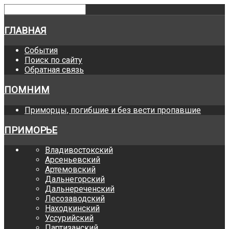
ГЛАВНАЯ
События
Поиск по сайту
Обратная связь
ПОМНИМ
Приморцы, погибшие и без вести пропавшие
ПРИМОРЬЕ
Владивостокский
Арсеньевский
Артемовский
Дальнегорский
Дальнереченский
Лесозаводский
Находкинский
Уссурийский
Партизанский