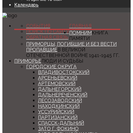
Календарь
СОБЫТИЯ
ГЛАВНАЯ
ПОИСК ПО САЙТУ
ПОМНИМ
КНИГА
ОБРАТНАЯ СВЯЗЬ
ПАМЯТИ
ПРИМОРЦЫ, ПОГИБШИЕ И БЕЗ ВЕСТИ
ПРОПАВШИЕ
В ВЕЛИКОЙ
ОТЕЧЕСТВЕННОЙ ВОЙНЕ 1941-1945 ГГ.
ПРИМОРЬЕ
ЛЮДИ И СУДЬБЫ
ГОРОДСКИЕ ОКРУГА
ВЛАДИВОСТОКСКИЙ
АРСЕНЬЕВСКИЙ
АРТЕМОВСКИЙ
ДАЛЬНЕГОРСКИЙ
ДАЛЬНЕРЕЧЕНСКИЙ
ЛЕСОЗАВОДСКИЙ
НАХОДКИНСКИЙ
УССУРИЙСКИЙ
ПАРТИЗАНСКИЙ
СПАССК-ДАЛЬНИЙ
ЗАТО Г. ФОКИНО