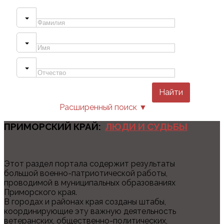
Найти
Расширенный поиск ▼
ПРИМОРСКИЙ КРАЙ:
ЛЮДИ И СУДЬБЫ
Этот раздел портала содержит результаты
большой военно-патриотической работы,
проводимой в муниципальных образованиях
Приморского края.
В городах и районах края созданы штабы,
координирующие эту важную деятельность
ветеранских, общественно-политических,