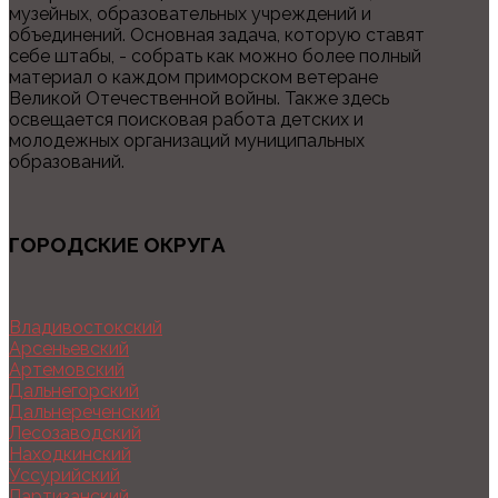
музейных, образовательных учреждений и
объединений. Основная задача, которую ставят
себе штабы, - собрать как можно более полный
материал о каждом приморском ветеране
Великой Отечественной войны. Также здесь
освещается поисковая работа детских и
молодежных организаций муниципальных
образований.
ГОРОДСКИЕ ОКРУГА
Владивостокский
Арсеньевский
Артемовский
Дальнегорский
Дальнереченский
Лесозаводский
Находкинский
Уссурийский
Партизанский