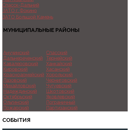
Спасск-Дальний
ЗАТО г. Фокино
ЗАТО Большой Камень
МУНИЦИПАЛЬНЫЕ РАЙОНЫ
Анучинский
Спасский
Дальнереченский
Тернейский
Кавалеровский
Ханкайский
Кировский
Хасанский
Красноармейский
Хорольский
Лазовский
Черниговский
Михайловский
Чугуевский
Надеждинский
Шкотовский
Октябрьский
Яковлевский
Ольгинский
Пограничный
Пожарский
Партизанский
СОБЫТИЯ